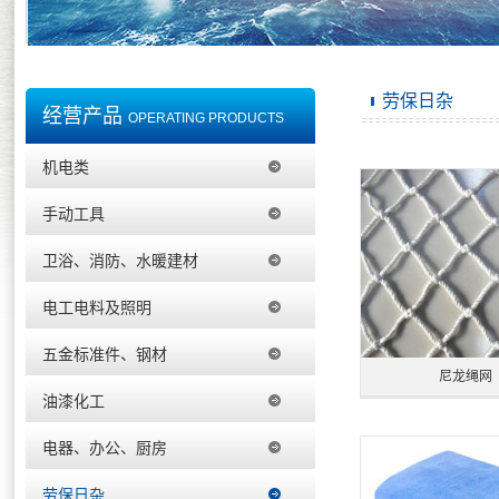
劳保日杂
经营产品
OPERATING PRODUCTS
机电类
手动工具
卫浴、消防、水暖建材
电工电料及照明
五金标准件、钢材
尼龙绳网
油漆化工
电器、办公、厨房
劳保日杂