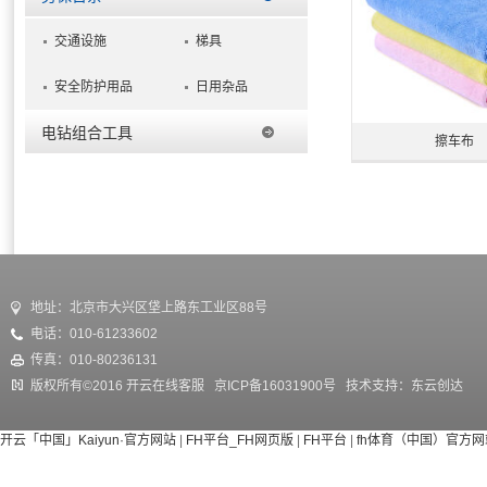
交通设施
梯具
安全防护用品
日用杂品
电钻组合工具
擦车布
地址：北京市大兴区垡上路东工业区88号
电话：010-61233602
传真：010-80236131
版权所有©2016 开云在线客服 京ICP备16031900号 技术支持：
东云创达
开云「中国」Kaiyun·官方网站
|
FH平台_FH网页版
|
FH平台
|
fh体育（中国）官方网站_