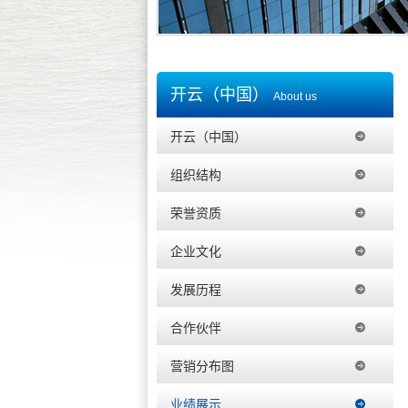
开云（中国）
About us
开云（中国）
组织结构
荣誉资质
企业文化
发展历程
合作伙伴
营销分布图
业绩展示