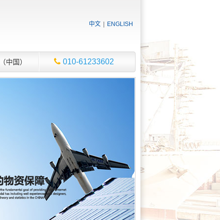
中文
|
ENGLISH
010-61233602
（中国）